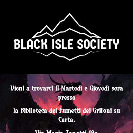
Skip to main content
Skip to navigation
Vieni a trovarci il Martedì e Giovedì sera
presso
la Biblioteca dei Fumetti dei Grifoni su
Carta.